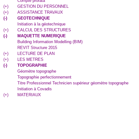
Compte prorata
(
+
)
GESTION DU PERSONNEL
(
+
)
ASSISTANCE TRAVAUX
(
-
)
GEOTECHNIQUE
Initiation à la géotechnique
(
+
)
CALCUL DES STRUCTURES
(
-
)
MAQUETTE NUMERIQUE
Building Information Modelling (BIM)
REVIT Structure 2015
(
+
)
LECTURE DE PLAN
(
+
)
LES METRES
(
-
)
TOPOGRAPHIE
Géomètre topographe
Topographie perfectionnement
Titre Professionnel Technicien supérieur géomètre topographe
Initiation à Covadis
(
+
)
MATERIAUX