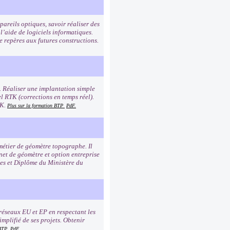
pareils optiques, savoir réaliser des
l’aide de logiciels informatiques.
e repères aux futures constructions.
. Réaliser une implantation simple
l RTK (corrections en temps réel).
TK.
Plus sur la formation BTP
PdF.
 métier de géomètre topographe. Il
net de géomètre et option entreprise
les et Diplôme du Ministère du
réseaux EU et EP en respectant les
mplifié de ses projets. Obtenir
 BTP
PdF.