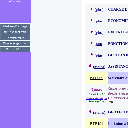
CHARGE D
(
plus
)
ECONOMIE
(
plus
)
EXPERTIS
(
plus
)
FONCTION
(
plus
)
GESTION 
(
plus
)
ASSISTAN
(
moins
)
BTP009
Secrétaire a
Situer le tr
3 jours
dossiers en 
1550 € HT
Collaborer a
Dates de stage
Inscription
PdF.
GEOTECH
(
moins
)
BTP194
Initiation à