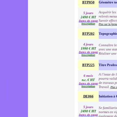
BTP050
Géomètre t
Acquérir les 
5 jours
relevés mesur
2490 € HT
Savoir effec
Dates de stage
Inscription
Plus sur la for
BTP202
Topographie
4 jours
Connaître le
1990 € HT
avec une sta
Dates de stage
Réaliser une
Inscription
BTP225
Titre Profe
A l’issue de 
6 mois
pourra valid
n.c. € HT
de travaux p
Dates de stage
Inscription
Travail.
Plus 
DE066
Initiation à
5 jours
Se familiari
2490 € HT
normes en vig
Dates de stage
également des