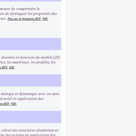
n mesure de comprendre le
ure de distinguer les propriétés des
tact.
Plus sur la formation BTP
PdF.
en données en fonction du modèle (2D,
es, les matériaux, les profilés, les
ion BTP
PdF.
en statique et dynamique avec ou sans
 sécurité en application des
tion BTP
PdF.
u calcul des structures aluminium en
cipe des actions en application des