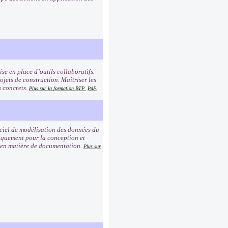
se en place d’outils collaboratifs.
jets de construction. Maîtriser les
s concrets.
Plus sur la formation BTP
PdF.
giciel de modélisation des données du
iquement pour la conception et
re en matière de documentation.
Plus sur