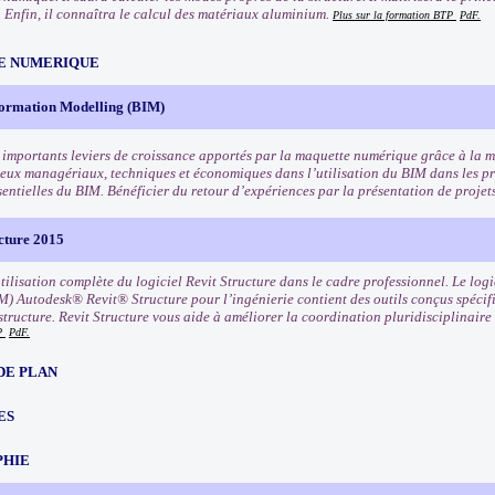
 Enfin, il connaîtra le calcul des matériaux aluminium.
Plus sur la formation BTP
PdF.
E NUMERIQUE
formation Modelling (BIM)
s importants leviers de croissance apportés par la maquette numérique grâce à la mi
njeux managériaux, techniques et économiques dans l’utilisation du BIM dans les pro
sentielles du BIM. Bénéficier du retour d’expériences par la présentation de projet
cture 2015
utilisation complète du logiciel Revit Structure dans le cadre professionnel. Le lo
M) Autodesk® Revit® Structure pour l’ingénierie contient des outils conçus spécif
 structure. Revit Structure vous aide à améliorer la coordination pluridisciplinai
TP
PdF.
DE PLAN
ES
PHIE