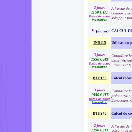
2 jours
A l’issue de 
1150 € HT
comportement 
Dates de stage
sols pour pou
Inscription
CALCUL D
(
moins
)
IND115
Utilisation 
3 jours
Connaître le
1550 € HT
axisymétrique
Dates de stage
liaisons et l
Inscription
BTP159
Calcul théor
3 jours
Connaître le
1550 € HT
précontrainte
Dates de stage
Eurocodes. C
Inscription
BTP240
Calcul du c
2 jours
A l’issue de
1290 € HT
statique et d