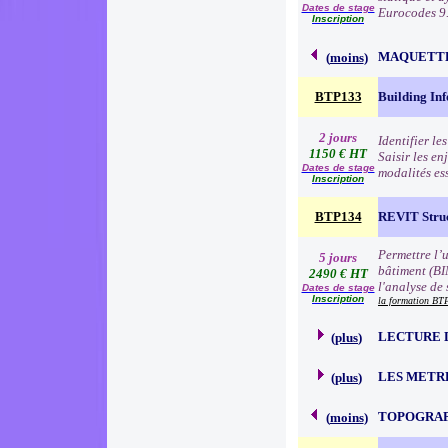
Dates de stage
Eurocodes 9.
Inscription
MAQUETT
(
moins
)
BTP133
Building In
2 jours
Identifier le
1150 € HT
Saisir les e
Dates de stage
modalités es
Inscription
BTP134
REVIT Stru
Permettre l’
5 jours
bâtiment (BI
2490 € HT
l'analyse de
Dates de stage
Inscription
la formation B
LECTURE 
(
plus
)
LES METR
(
plus
)
TOPOGRA
(
moins
)