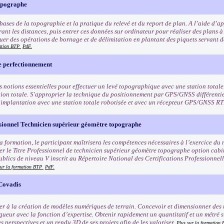
opographe
bases de la topographie et la pratique du relevé et du report de plan. A l’aide d’ap
ant les distances, puis entrer ces données sur ordinateur pour réaliser des plans à 
tuer des opérations de bornage et de délimitation en plantant des piquets servant d
mation BTP
PdF.
 perfectionnement
s notions essentielles pour effectuer un levé topographique avec une station totale
tion totale. S'approprier la technique du positionnement par GPS/GNSS différentie
 implantation avec une station totale robotisée et avec un récepteur GPS/GNSS R
ssionnel Technicien supérieur géomètre topographe
la formation, le participant maîtrisera les compétences nécessaires à l’exercice du
er le Titre Professionnel de technicien supérieur géomètre topographe option cabi
ublics de niveau V inscrit au Répertoire National des Certifications Professionnel
sur la formation BTP
PdF.
 Covadis
ser à la création de modèles numériques de terrain. Concevoir et dimensionner des 
ueur avec la fonction d’expertise. Obtenir rapidement un quantitatif et un métré si
 perspectives et un rendu 3D de ses projets afin de les valoriser.
Plus sur la formation