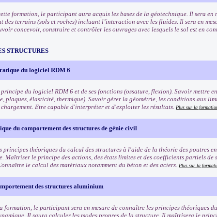
cette formation, le participant aura acquis les bases de la géotechnique. Il sera e
des terrains (sols et roches) incluant l’interaction avec les fluides. Il sera en mes
voir concevoir, construire et contrôler les ouvrages avec lesquels le sol est en con
ES STRUCTURES
pratique du logiciel RDM 6
 principe du logiciel RDM 6 et de ses fonctions (ossature, flexion). Savoir mettre 
, plaques, élasticité, thermique). Savoir gérer la géométrie, les conditions aux limit
e chargement. Etre capable d'interpréter et d'exploiter les résultats.
Plus sur la format
ique du comportement des structures de génie civil
s principes théoriques du calcul des structures à l'aide de la théorie des poutres 
. Maîtriser le principe des actions, des états limites et des coefficients partiels de
onnaître le calcul des matériaux notamment du béton et des aciers.
Plus sur la forma
omportement des structures aluminium
 la formation, le participant sera en mesure de connaître les principes théoriques d
ynamique. Il saura calculer les modes propres de la structure. Il maîtrisera le prin