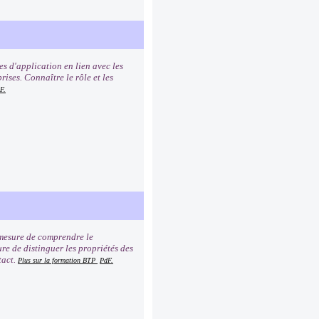
 d'application en lien avec les
ises. Connaître le rôle et les
F.
n mesure de comprendre le
ure de distinguer les propriétés des
tact.
Plus sur la formation BTP
PdF.