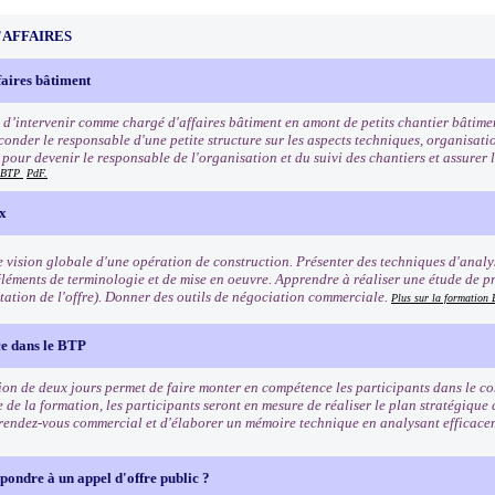
'AFFAIRES
faires bâtiment
 d’intervenir comme chargé d'affaires bâtiment en amont de petits chantier bâtime
conder le responsable d'une petite structure sur les aspects techniques, organisat
our devenir le responsable de l'organisation et du suivi des chantiers et assurer le
n BTP
PdF.
ix
 vision globale d'une opération de construction. Présenter des techniques d'analyse
léments de terminologie et de mise en oeuvre. Apprendre à réaliser une étude de p
ntation de l'offre). Donner des outils de négociation commerciale.
Plus sur la formatio
e dans le BTP
ion de deux jours permet de faire monter en compétence les participants dans le 
e de la formation, les participants seront en mesure de réaliser le plan stratégique
rendez-vous commercial et d'élaborer un mémoire technique en analysant efficac
ondre à un appel d'offre public ?