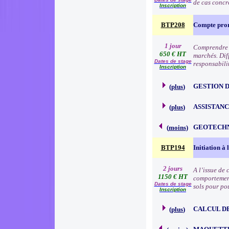
de cas concr
Inscription
BTP208
Compte pro
1 jour
Comprendre l
650 € HT
marchés. Dif
Dates de stage
responsabilit
Inscription
GESTION 
(
plus
)
ASSISTAN
(
plus
)
GEOTECH
(
moins
)
BTP194
Initiation à
2 jours
A l’issue de 
1150 € HT
comportement 
Dates de stage
sols pour pou
Inscription
CALCUL D
(
plus
)