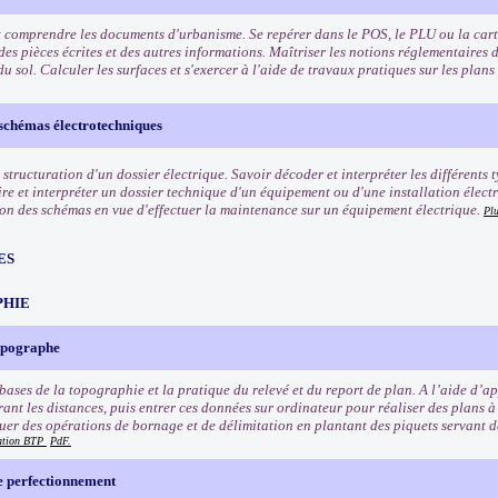
et comprendre les documents d'urbanisme. Se repérer dans le POS, le PLU ou la car
es pièces écrites et des autres informations. Maîtriser les notions réglementaires 
 du sol. Calculer les surfaces et s'exercer à l'aide de travaux pratiques sur les plan
 schémas électrotechniques
structuration d'un dossier électrique. Savoir décoder et interpréter les différents 
lire et interpréter un dossier technique d'un équipement ou d'une installation élec
n des schémas en vue d'effectuer la maintenance sur un équipement électrique.
Pl
ES
PHIE
opographe
bases de la topographie et la pratique du relevé et du report de plan. A l’aide d’ap
ant les distances, puis entrer ces données sur ordinateur pour réaliser des plans à 
tuer des opérations de bornage et de délimitation en plantant des piquets servant d
mation BTP
PdF.
 perfectionnement