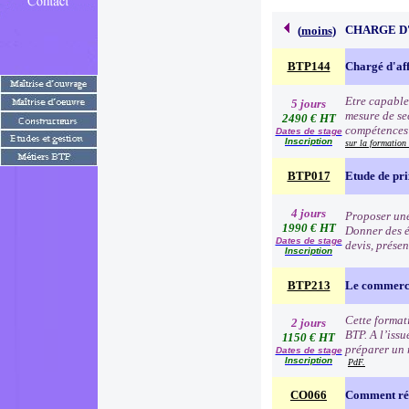
CHARGE D
(
moins
)
BTP144
Chargé d'af
Etre capable
5 jours
mesure de se
2490 € HT
compétences p
Dates de stage
Inscription
sur la formatio
BTP017
Etude de pr
4 jours
Proposer une
1990 € HT
Donner des é
Dates de stage
devis, prése
Inscription
BTP213
Le commerc
Cette format
2 jours
BTP. A l’issu
1150 € HT
préparer un 
Dates de stage
Inscription
PdF.
CO066
Comment rép