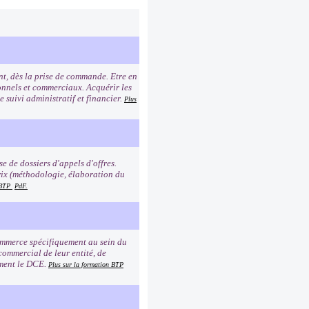
nt, dès la prise de commande. Etre en
ionnels et commerciaux. Acquérir les
 suivi administratif et financier.
Plus
 de dossiers d'appels d'offres.
rix (méthodologie, élaboration du
n BTP
PdF.
commerce spécifiquement au sein du
 commercial de leur entité, de
ement le DCE.
Plus sur la formation BTP