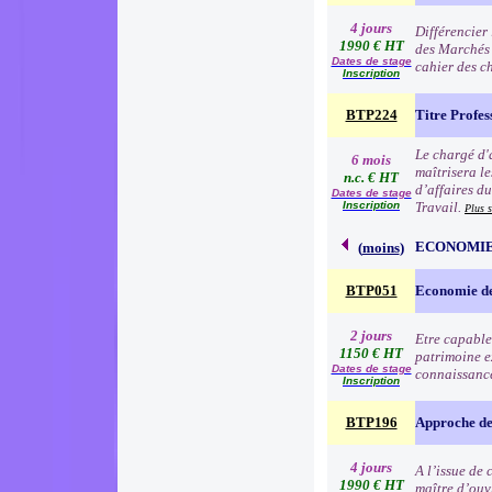
4 jours
Différencier
1990 € HT
des Marchés 
Dates de stage
cahier des ch
Inscription
BTP224
Titre Profes
Le chargé d'a
6 mois
maîtrisera le
n.c. € HT
d’affaires d
Dates de stage
Inscription
Travail.
Plus 
ECONOMIE
(
moins
)
BTP051
Economie de
2 jours
Etre capable
1150 € HT
patrimoine e
Dates de stage
connaissance
Inscription
BTP196
Approche de 
4 jours
A l’issue de
1990 € HT
maître d’ouv