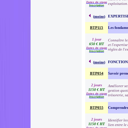
Dates de stage
exploitation
Inscription
EXPERTIS
(
moins
)
BTP115
Les fondamen
1 jour
Connaître les
650 € HT
et l'expertis
Dates de stage
règles de l'e
Inscription
FONCTION
(
moins
)
BTP054
Savoir prend
2 jours
Améliorer se
1150 € HT
gestion quoti
Dates de stage
trésorerie, 
Inscription
BTP055
Comprendre 
2 jours
Identifier le
1150 € HT
lien entre le
Dates de stage