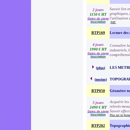
Savoir lire 
2 jours
graphiques, d
1150 € HT
l'utilisation
Dates de stage
Inscription
PdF.
BTP169
Lecture des
4 jours
Connaître la 
1990 € HT
industriels, 
Dates de stage
compréhensio
Inscription
LES METR
(
plus
)
TOPOGRA
(
moins
)
BTP050
Géomètre t
Acquérir les 
5 jours
relevés mesur
2490 € HT
Savoir effec
Dates de stage
Inscription
Plus sur la for
BTP202
Topographie