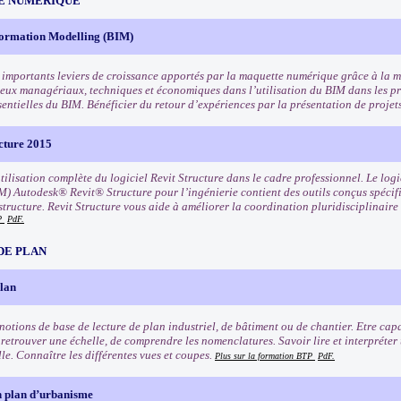
E NUMERIQUE
formation Modelling (BIM)
s importants leviers de croissance apportés par la maquette numérique grâce à la mi
njeux managériaux, techniques et économiques dans l’utilisation du BIM dans les pro
sentielles du BIM. Bénéficier du retour d’expériences par la présentation de projet
cture 2015
utilisation complète du logiciel Revit Structure dans le cadre professionnel. Le lo
M) Autodesk® Revit® Structure pour l’ingénierie contient des outils conçus spécif
 structure. Revit Structure vous aide à améliorer la coordination pluridisciplinai
TP
PdF.
DE PLAN
plan
notions de base de lecture de plan industriel, de bâtiment ou de chantier. Etre capa
 retrouver une échelle, de comprendre les nomenclatures. Savoir lire et interpréter
lle. Connaître les différentes vues et coupes.
Plus sur la formation BTP
PdF.
n plan d’urbanisme