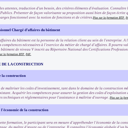
 les attentes, traduction d'un besoin, des critères éléments d'évaluation. Connaîtr
Publics. Présenter de façon valorisante sa proposition aussi bien de façon écrite 
arges fonctionnel avec la notion de fonctions et de critères.
Plus sur la formation BTP
P
sionnel Chargé d’affaires du bâtiment
ffaires du bâtiment est la personne de la relation client au sein de l'entreprise. A l
s compétences nécessaires à l’exercice du métier de chargé d’affaires. Il pourra va
u bâtiment de niveau V inscrit au Répertoire National des Certifications Professio
sur la formation BTP
PdF.
 DE LA CONSTRUCTION
 la construction
 de maîtriser les coûts d'investissement, tant dans le domaine de la construction mê
xistant. Acquérir les compétences pour assurer la gestion des coûts d'exploitation 
s techniques et réglementaires pour l'assistance à maîtrise d'ouvrage.
Plus sur la fo
l'économie de la construction
 cette formation, le participant sera en mesure d’appréhender l’économie de la cons
rage, du maître d’œuvre ou de l’entreprise. Il connaîtra l’économie globale d’un b