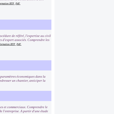
formation BTP
PdF.
cédure de référé, l'expertise au civil
tuts d'expert associés. Comprendre les
 formation BTP
PdF.
s paramètres économiques dans la
redresser un chantier, anticiper la
miques et commerciaux. Comprendre le
de l'entreprise. A partir d'une étude