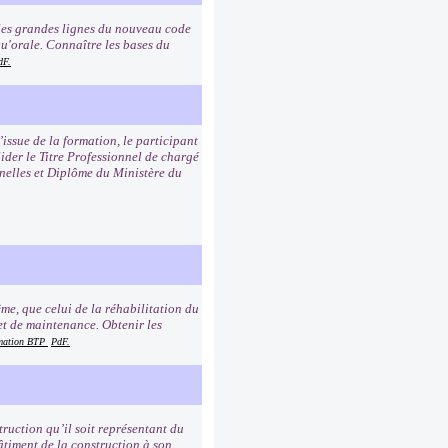
e les grandes lignes du nouveau code
qu'orale. Connaître les bases du
dF.
’issue de la formation, le participant
lider le Titre Professionnel de chargé
nnelles et Diplôme du Ministère du
me, que celui de la réhabilitation du
et de maintenance. Obtenir les
rmation BTP
PdF.
truction qu’il soit représentant du
âtiment de la construction à son