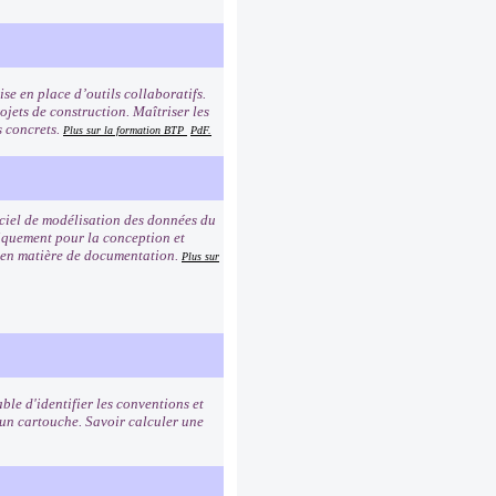
se en place d’outils collaboratifs.
jets de construction. Maîtriser les
s concrets.
Plus sur la formation BTP
PdF.
giciel de modélisation des données du
iquement pour la conception et
re en matière de documentation.
Plus sur
ble d'identifier les conventions et
 un cartouche. Savoir calculer une