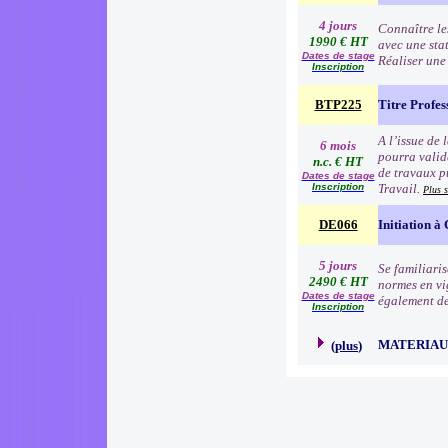
4 jours
Connaître le
1990 € HT
avec une sta
Dates de stage
Réaliser une
Inscription
BTP225
Titre Profe
A l’issue de 
6 mois
pourra valid
n.c. € HT
de travaux p
Dates de stage
Inscription
Travail.
Plus 
DE066
Initiation à
5 jours
Se familiari
2490 € HT
normes en vig
Dates de stage
également des
Inscription
MATERIA
(
plus
)