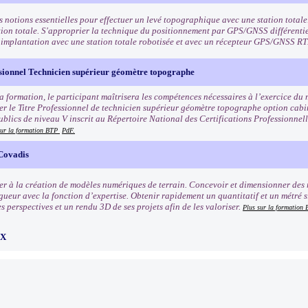
s notions essentielles pour effectuer un levé topographique avec une station totale
tion totale. S'approprier la technique du positionnement par GPS/GNSS différentie
 implantation avec une station totale robotisée et avec un récepteur GPS/GNSS R
ssionnel Technicien supérieur géomètre topographe
la formation, le participant maîtrisera les compétences nécessaires à l’exercice du
er le Titre Professionnel de technicien supérieur géomètre topographe option cabi
ublics de niveau V inscrit au Répertoire National des Certifications Professionnel
sur la formation BTP
PdF.
 Covadis
ser à la création de modèles numériques de terrain. Concevoir et dimensionner des 
ueur avec la fonction d’expertise. Obtenir rapidement un quantitatif et un métré si
 perspectives et un rendu 3D de ses projets afin de les valoriser.
Plus sur la formation
UX