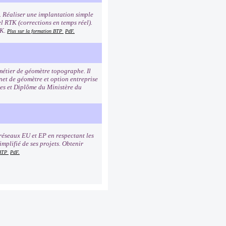
. Réaliser une implantation simple
l RTK (corrections en temps réel).
TK.
Plus sur la formation BTP
PdF.
 métier de géomètre topographe. Il
net de géomètre et option entreprise
les et Diplôme du Ministère du
réseaux EU et EP en respectant les
mplifié de ses projets. Obtenir
 BTP
PdF.