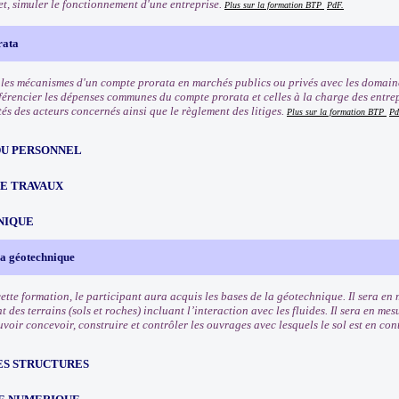
et, simuler le fonctionnement d'une entreprise.
Plus sur la formation BTP
PdF.
rata
es mécanismes d'un compte prorata en marchés publics ou privés avec les domaines
férencier les dépenses communes du compte prorata et celles à la charge des entrepr
és des acteurs concernés ainsi que le règlement des litiges.
Plus sur la formation BTP
Pd
DU PERSONNEL
CE TRAVAUX
NIQUE
 la géotechnique
cette formation, le participant aura acquis les bases de la géotechnique. Il sera e
des terrains (sols et roches) incluant l’interaction avec les fluides. Il sera en mes
voir concevoir, construire et contrôler les ouvrages avec lesquels le sol est en con
ES STRUCTURES