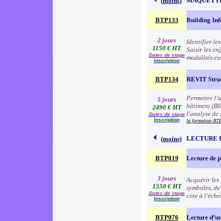
MAQUETT
(
moins
)
BTP133
Building In
2 jours
Identifier le
1150 € HT
Saisir les e
Dates de stage
modalités es
Inscription
BTP134
REVIT Stru
Permettre l’
5 jours
bâtiment (BI
2490 € HT
l'analyse de
Dates de stage
Inscription
la formation B
LECTURE 
(
moins
)
BTP019
Lecture de 
3 jours
Acquérir les 
1550 € HT
symboles, de
Dates de stage
cote à l'éche
Inscription
BTP076
Lecture d’u