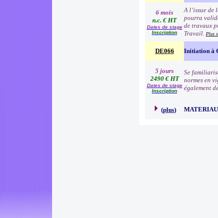
A l’issue de 
6 mois
pourra valid
n.c. € HT
de travaux p
Dates de stage
Inscription
Travail.
Plus 
DE066
Initiation à
5 jours
Se familiari
2490 € HT
normes en vig
Dates de stage
également des
Inscription
MATERIA
(
plus
)