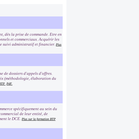
nt, dès la prise de commande. Etre en
ionnels et commerciaux. Acquérir les
 suivi administratif et financier.
Plus
 de dossiers d'appels d'offres.
rix (méthodologie, élaboration du
n BTP
PdF.
commerce spécifiquement au sein du
 commercial de leur entité, de
ement le DCE.
Plus sur la formation BTP