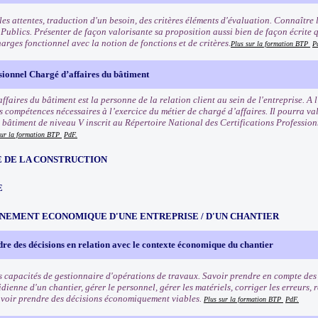
 les attentes, traduction d'un besoin, des critères éléments d'évaluation. Connaîtr
Publics. Présenter de façon valorisante sa proposition aussi bien de façon écrite 
arges fonctionnel avec la notion de fonctions et de critères.
Plus sur la formation BTP
P
sionnel Chargé d’affaires du bâtiment
ffaires du bâtiment est la personne de la relation client au sein de l'entreprise. A l
s compétences nécessaires à l’exercice du métier de chargé d’affaires. Il pourra va
u bâtiment de niveau V inscrit au Répertoire National des Certifications Professio
sur la formation BTP
PdF.
 DE LA CONSTRUCTION
E
NEMENT ECONOMIQUE D'UNE ENTREPRISE / D'UN CHANTIER
re des décisions en relation avec le contexte économique du chantier
s capacités de gestionnaire d'opérations de travaux. Savoir prendre en compte de
dienne d'un chantier, gérer le personnel, gérer les matériels, corriger les erreurs, 
savoir prendre des décisions économiquement viables.
Plus sur la formation BTP
PdF.