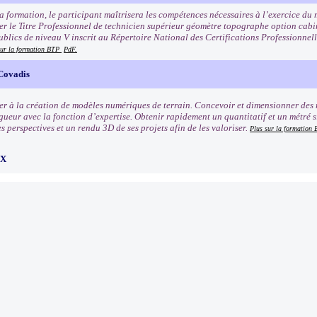
la formation, le participant maîtrisera les compétences nécessaires à l’exercice du
er le Titre Professionnel de technicien supérieur géomètre topographe option cabi
ublics de niveau V inscrit au Répertoire National des Certifications Professionnel
sur la formation BTP
PdF.
 Covadis
ser à la création de modèles numériques de terrain. Concevoir et dimensionner des 
ueur avec la fonction d’expertise. Obtenir rapidement un quantitatif et un métré si
 perspectives et un rendu 3D de ses projets afin de les valoriser.
Plus sur la formation
UX