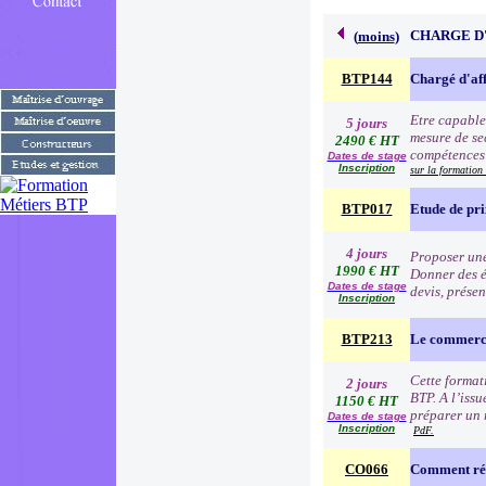
CHARGE D
(
moins
)
BTP144
Chargé d'af
Etre capable
5 jours
mesure de se
2490 € HT
compétences p
Dates de stage
Inscription
sur la formatio
BTP017
Etude de pr
4 jours
Proposer une
1990 € HT
Donner des é
Dates de stage
devis, prése
Inscription
BTP213
Le commerc
Cette format
2 jours
BTP. A l’issu
1150 € HT
préparer un 
Dates de stage
Inscription
PdF.
CO066
Comment rép