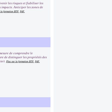
nir les risques et fiabiliser les
 impacts. Anticiper les zones de
r la formation BTP
PdF.
n mesure de comprendre le
ure de distinguer les propriétés des
tact.
Plus sur la formation BTP
PdF.