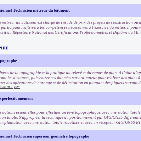
sionnel Technicien métreur du bâtiment
 métreur du bâtiment est chargé de l'étude de prix des projets de construction ou de
 participant maîtrisera les compétences nécessaires à l’exercice du métier. Il pourr
scrit au Répertoire National des Certifications Professionnelles et Diplôme du Min
PHIE
opographe
bases de la topographie et la pratique du relevé et du report de plan. A l’aide d’ap
ant les distances, puis entrer ces données sur ordinateur pour réaliser des plans à 
tuer des opérations de bornage et de délimitation en plantant des piquets servant d
mation BTP
PdF.
 perfectionnement
s notions essentielles pour effectuer un levé topographique avec une station totale
tion totale. S'approprier la technique du positionnement par GPS/GNSS différentie
 implantation avec une station totale robotisée et avec un récepteur GPS/GNSS R
ssionnel Technicien supérieur géomètre topographe