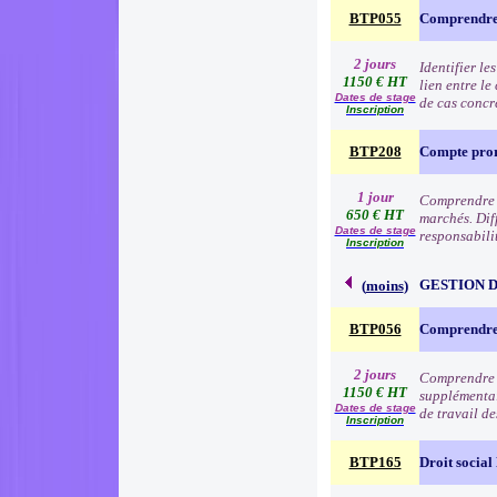
BTP055
Comprendre 
2 jours
Identifier le
1150 € HT
lien entre le
Dates de stage
de cas concr
Inscription
BTP208
Compte pro
1 jour
Comprendre l
650 € HT
marchés. Dif
Dates de stage
responsabilit
Inscription
GESTION 
(
moins
)
BTP056
Comprendre l
2 jours
Comprendre et
1150 € HT
supplémentai
Dates de stage
de travail d
Inscription
BTP165
Droit socia