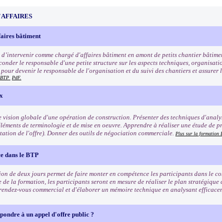
'AFFAIRES
faires bâtiment
 d’intervenir comme chargé d'affaires bâtiment en amont de petits chantier bâtime
conder le responsable d'une petite structure sur les aspects techniques, organisat
our devenir le responsable de l'organisation et du suivi des chantiers et assurer le
n BTP
PdF.
ix
 vision globale d'une opération de construction. Présenter des techniques d'analyse
léments de terminologie et de mise en oeuvre. Apprendre à réaliser une étude de p
ntation de l'offre). Donner des outils de négociation commerciale.
Plus sur la formatio
e dans le BTP
ion de deux jours permet de faire monter en compétence les participants dans le 
e de la formation, les participants seront en mesure de réaliser le plan stratégique
rendez-vous commercial et d'élaborer un mémoire technique en analysant efficac
ondre à un appel d'offre public ?