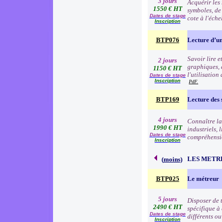
3 jours
Acquérir les 
1550 € HT
symboles, de
Dates de stage
cote à l'éche
Inscription
BTP076
Lecture d’u
Savoir lire 
2 jours
graphiques, d
1150 € HT
l'utilisation
Dates de stage
Inscription
PdF.
BTP169
Lecture des
4 jours
Connaître la 
1990 € HT
industriels, 
Dates de stage
compréhensio
Inscription
LES METR
(
moins
)
BTP025
Le métreur
5 jours
Disposer de 
2490 € HT
spécifique à
Dates de stage
différents o
Inscription