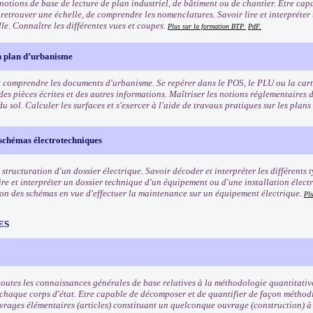
notions de base de lecture de plan industriel, de bâtiment ou de chantier. Etre capa
 retrouver une échelle, de comprendre les nomenclatures. Savoir lire et interpréter
lle. Connaître les différentes vues et coupes.
Plus sur la formation BTP
PdF.
n plan d’urbanisme
et comprendre les documents d'urbanisme. Se repérer dans le POS, le PLU ou la car
es pièces écrites et des autres informations. Maîtriser les notions réglementaires 
 du sol. Calculer les surfaces et s'exercer à l'aide de travaux pratiques sur les plan
 schémas électrotechniques
structuration d'un dossier électrique. Savoir décoder et interpréter les différents 
lire et interpréter un dossier technique d'un équipement ou d'une installation élec
n des schémas en vue d'effectuer la maintenance sur un équipement électrique.
Pl
ES
toutes les connaissances générales de base relatives à la méthodologie quantitati
 chaque corps d'état. Etre capable de décomposer et de quantifier de façon méthodiq
uvrages élémentaires (articles) constituant un quelconque ouvrage (construction) à