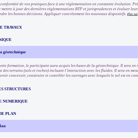
conformité de vos pratiques face à une réglementation en constante évolution. Préve
e mettre à jour des dernières règlementations BTP et jurisprudences et évaluer leurs
endre les bonnes décisions. Appliquer concrètement les nouveaux dispositifs.
Plus su
CE TRAVAUX
NIQUE
 la géotechnique
cette formation, le participant aura acquis les bases de la géotechnique. Il sera e
des terrains (sols et roches) incluant l’interaction avec les fluides. Il sera en mes
voir concevoir, construire et contrôler les ouvrages avec lesquels le sol est en con
ES STRUCTURES
E NUMERIQUE
DE PLAN
plan