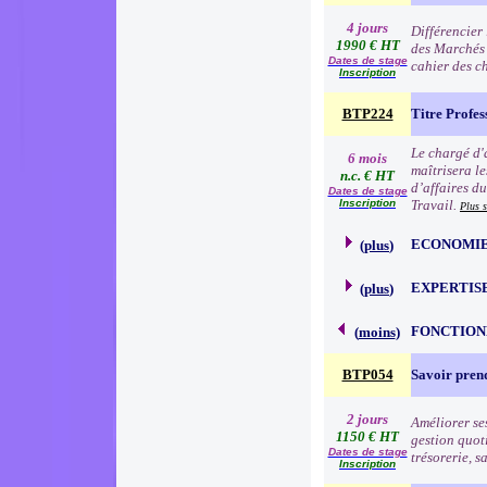
4 jours
Différencier
1990 € HT
des Marchés 
Dates de stage
cahier des ch
Inscription
BTP224
Titre Profes
Le chargé d'a
6 mois
maîtrisera le
n.c. € HT
d’affaires d
Dates de stage
Inscription
Travail.
Plus 
ECONOMIE
(
plus
)
EXPERTIS
(
plus
)
FONCTION
(
moins
)
BTP054
Savoir prend
2 jours
Améliorer se
1150 € HT
gestion quoti
Dates de stage
trésorerie, 
Inscription