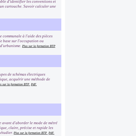
ble d'identifier les conventions et
 un cartouche. Savoir calculer une
te communale à l'aide des pièces
de base sur l'occupation ou
s d'urbanisme.
Plus sur la formation BTP
types de schémas électriques
trique, acquérir une méthode de
us sur la formation BTP
PdF.
ve avant d'aborder le mode de métré
ue, claire, précise et rapide les
 étudier.
Plus sur la formation BTP
PdF.