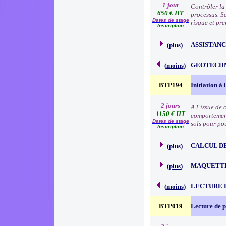
1 jour
Contrôler la 
650 € HT
processus. S
Dates de stage
risque et pr
Inscription
ASSISTAN
(
plus
)
GEOTECH
(
moins
)
BTP194
Initiation à
2 jours
A l’issue de 
1150 € HT
comportement 
Dates de stage
sols pour pou
Inscription
CALCUL D
(
plus
)
MAQUETT
(
plus
)
LECTURE 
(
moins
)
BTP019
Lecture de 