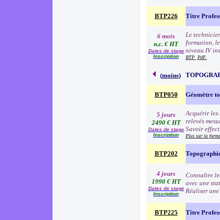
BTP226
Titre Profes
Le technicien
6 mois
formation, le
n.c. € HT
niveau IV in
Dates de stage
Inscription
BTP
PdF.
TOPOGRA
(
moins
)
BTP050
Géomètre t
Acquérir les 
5 jours
relevés mesur
2490 € HT
Savoir effec
Dates de stage
Inscription
Plus sur la for
BTP202
Topographie
4 jours
Connaître le
1990 € HT
avec une sta
Dates de stage
Réaliser une
Inscription
BTP225
Titre Profe